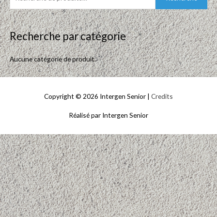
e
c
h
Recherche par catégorie
e
r
Aucune catégorie de produit.
c
h
Copyright © 2026
Intergen Senior
|
Credits
e
p
Réalisé par
Intergen Senior
o
u
r
: